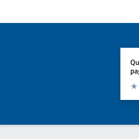
Qu
pa
Valut
Valu