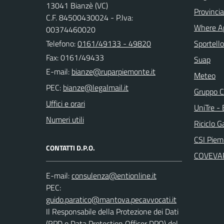
13041 Bianzè (VC)
Provincia 
C.F. 84500430024 - P.Iva:
Where A
00374460020
Telefono:
0161/49133 - 49820
Sportello
Fax: 0161/49433
Suap
E-mail:
Meteo
PEC:
Gruppo C
Uffici e orari
UniTre -
Numeri utili
Riciclo G
CSI Piem
CONTATTI D.P.O.
COVEVA
E-mail:
PEC:
Il Responsabile della Protezione dei Dati
(RPD o Data Protection Officer DPO) del