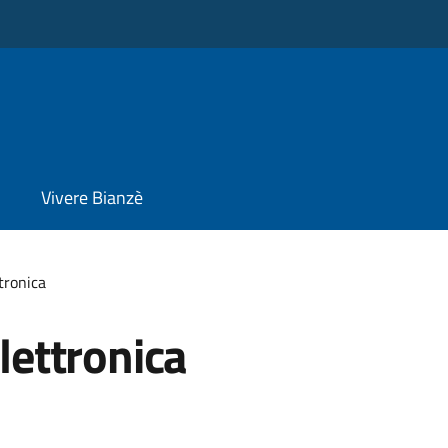
Vivere Bianzè
ttronica
elettronica