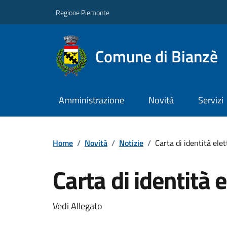
Regione Piemonte
Comune di Bianzè
Amministrazione
Novità
Servizi
Home
/
Novità
/
Notizie
/
Carta di identità ele
Carta di identità 
Vedi Allegato