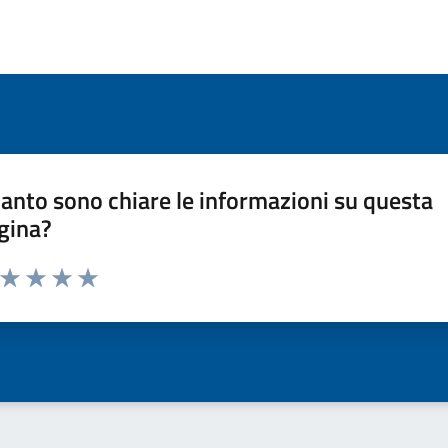
anto sono chiare le informazioni su questa
gina?
a da 1 a 5 stelle la pagina
ta 1 stelle su 5
Valuta 2 stelle su 5
Valuta 3 stelle su 5
Valuta 4 stelle su 5
Valuta 5 stelle su 5