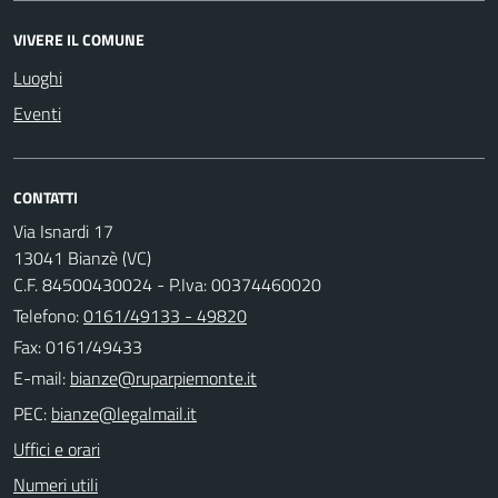
VIVERE IL COMUNE
Luoghi
Eventi
CONTATTI
Via Isnardi 17
13041 Bianzè (VC)
C.F. 84500430024 - P.Iva: 00374460020
Telefono:
0161/49133 - 49820
Fax: 0161/49433
E-mail:
PEC:
Uffici e orari
Numeri utili