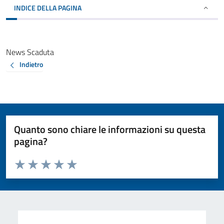
INDICE DELLA PAGINA
News Scaduta
Indietro
Quanto sono chiare le informazioni su questa
pagina?
Valuta da 1 a 5 stelle la pagina
Valuta 1 stelle su 5
Valuta 2 stelle su 5
Valuta 3 stelle su 5
Valuta 4 stelle su 5
Valuta 5 stelle su 5