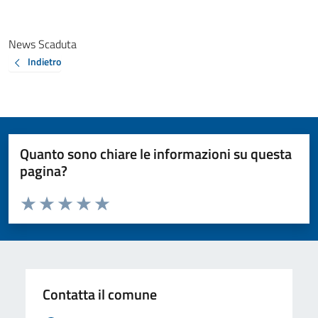
News Scaduta
Indietro
Quanto sono chiare le informazioni su questa
pagina?
Valuta da 1 a 5 stelle la pagina
Valuta 1 stelle su 5
Valuta 2 stelle su 5
Valuta 3 stelle su 5
Valuta 4 stelle su 5
Valuta 5 stelle su 5
Contatta il comune