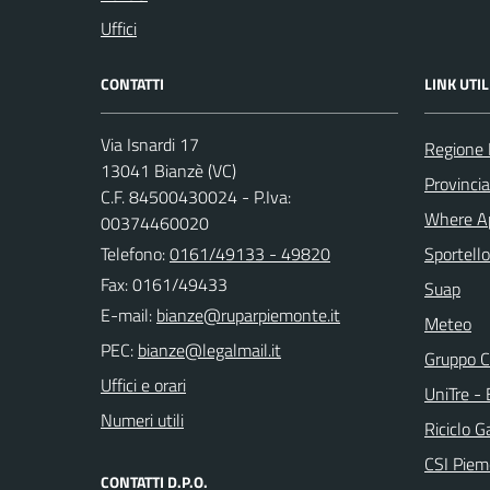
Uffici
CONTATTI
LINK UTIL
Via Isnardi 17
Regione
13041 Bianzè (VC)
Provincia 
C.F. 84500430024 - P.Iva:
Where A
00374460020
Telefono:
0161/49133 - 49820
Sportello
Fax: 0161/49433
Suap
E-mail:
Meteo
PEC:
Gruppo C
Uffici e orari
UniTre -
Numeri utili
Riciclo G
CSI Piem
CONTATTI D.P.O.