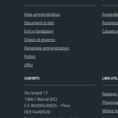
Aree amministrative
Anagrafe 
Documenti e dati
Autorizza
Enti e fondazioni
Catasto e
Organi di governo
Personale amministrativo
Politici
Uffici
CONTATTI
LINK UTIL
Via Isnardi 17
Regione
13041 Bianzè (VC)
Provincia 
C.F. 84500430024 - P.Iva:
Where A
00374460020