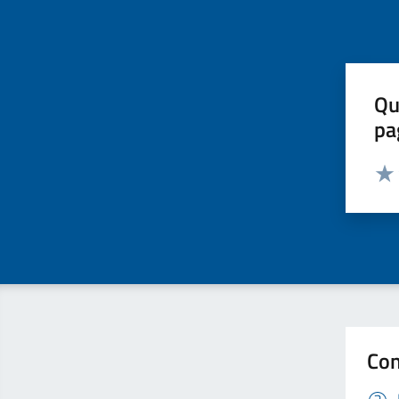
Qu
pa
Valut
Valu
Con