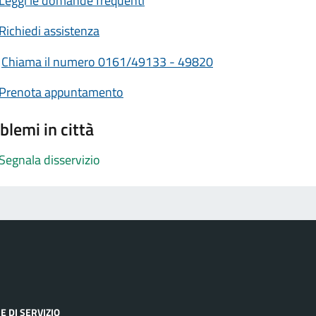
Leggi le domande frequenti
Richiedi assistenza
Chiama il numero 0161/49133 - 49820
Prenota appuntamento
blemi in città
Segnala disservizio
E DI SERVIZIO