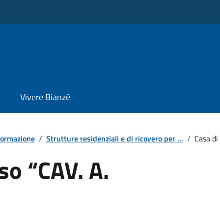
Vivere Bianzè
formazione
/
Strutture residenziali e di ricovero per ...
/
Casa di
so “CAV. A.