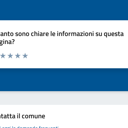
anto sono chiare le informazioni su questa
gina?
a da 1 a 5 stelle la pagina
ta 1 stelle su 5
Valuta 2 stelle su 5
Valuta 3 stelle su 5
Valuta 4 stelle su 5
Valuta 5 stelle su 5
tatta il comune