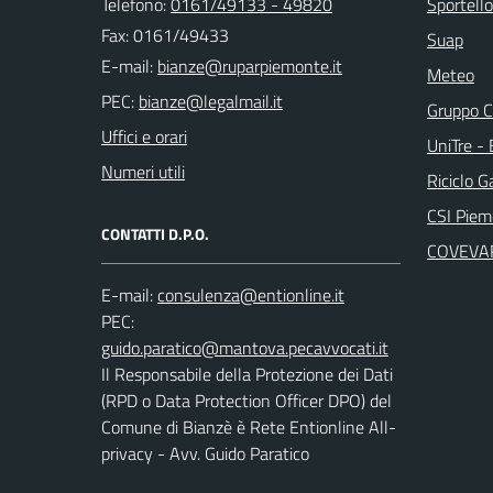
Telefono:
0161/49133 - 49820
Sportello
Fax: 0161/49433
Suap
E-mail:
Meteo
PEC:
Gruppo C
Uffici e orari
UniTre -
Numeri utili
Riciclo G
CSI Piem
CONTATTI D.P.O.
COVEVA
E-mail:
PEC:
Il Responsabile della Protezione dei Dati
(RPD o Data Protection Officer DPO) del
Comune di Bianzè è Rete Entionline All-
privacy - Avv. Guido Paratico