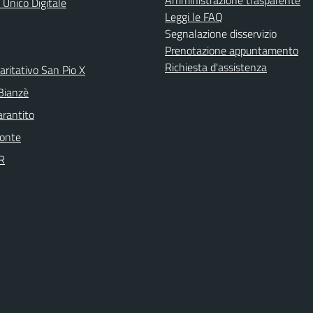
Amministrazione trasparente
 Unico Digitale
Leggi le FAQ
Segnalazione disservizio
Prenotazione appuntamento
Richiesta d'assistenza
aritativo San Pio X
 Bianzè
arantito
onte
R