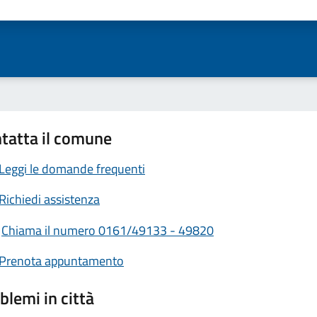
ta 1 stelle su 5
Valuta 2 stelle su 5
Valuta 3 stelle su 5
Valuta 4 stelle su 5
Valuta 5 stelle su 5
tatta il comune
Leggi le domande frequenti
Richiedi assistenza
Chiama il numero 0161/49133 - 49820
Prenota appuntamento
blemi in città