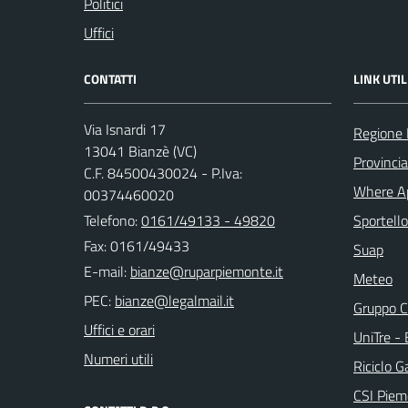
Politici
Uffici
CONTATTI
LINK UTIL
Via Isnardi 17
Regione
13041 Bianzè (VC)
Provincia 
C.F. 84500430024 - P.Iva:
Where A
00374460020
Telefono:
0161/49133 - 49820
Sportello
Fax: 0161/49433
Suap
E-mail:
Meteo
PEC:
Gruppo C
Uffici e orari
UniTre -
Numeri utili
Riciclo G
CSI Piem