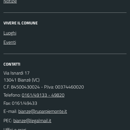
Notizie
VIVERE IL COMUNE
Luoghi
Eventi
CONTATTI
Via Isnardi 17
13041 Bianzè (VC)
C.F. 84500430024 - P.Iva: 00374460020
Telefono:
0161/49133 - 49820
Fax: 0161/49433
E-mail:
PEC:
Uffici e orari