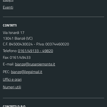
Eventi
CONTATTI
Via Isnardi 17
13041 Bianzè (VC)
C.F. 84500430024 - P.Iva: 00374460020
Telefono:
0161/49133 - 49820
Fax: 0161/49433
E-mail:
PEC:
Uffici e orari
Numeri utili
CONTATTI D.P.O.