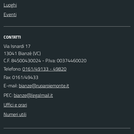
Luoghi
Eventi
CONTATTI
Via Isnardi 17
13041 Bianzè (VC)
C.F. 84500430024 - P.Iva: 00374460020
Telefono:
0161/49133 - 49820
Fax: 0161/49433
E-mail:
PEC:
Uffici e orari
Numeri utili